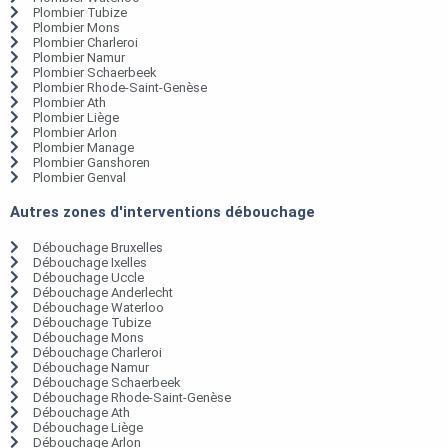
Plombier Tubize
Plombier Mons
Plombier Charleroi
Plombier Namur
Plombier Schaerbeek
Plombier Rhode-Saint-Genèse
Plombier Ath
Plombier Liège
Plombier Arlon
Plombier Manage
Plombier Ganshoren
Plombier Genval
Autres zones d'interventions débouchage
Débouchage Bruxelles
Débouchage Ixelles
Débouchage Uccle
Débouchage Anderlecht
Débouchage Waterloo
Débouchage Tubize
Débouchage Mons
Débouchage Charleroi
Débouchage Namur
Débouchage Schaerbeek
Débouchage Rhode-Saint-Genèse
Débouchage Ath
Débouchage Liège
Débouchage Arlon