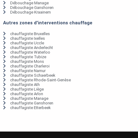
Débouchage Manage
Débouchage Ganshoren
Débouchage Kraainem
Autres zones d'interventions chauffage
chauffagiste Bruxelles
chauffagiste Ixelles
chauffagiste Uccle
chauffagiste Anderlecht
chauffagiste Waterloo
chauffagiste Tubize
chauffagiste Mons
chauffagiste Charleroi
chauffagiste Namur
chauffagiste Schaerbeek
chauffagiste Rhode-Saint-Genèse
chauffagiste Ath
chauffagiste Liège
chauffagiste Arlon
chauffagiste Manage
chauffagiste Ganshoren
chauffagiste Etterbeek