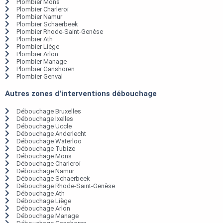
Plombier Mons
Plombier Charleroi
Plombier Namur
Plombier Schaerbeek
Plombier Rhode-Saint-Genèse
Plombier Ath
Plombier Liège
Plombier Arlon
Plombier Manage
Plombier Ganshoren
Plombier Genval
Autres zones d'interventions débouchage
Débouchage Bruxelles
Débouchage Ixelles
Débouchage Uccle
Débouchage Anderlecht
Débouchage Waterloo
Débouchage Tubize
Débouchage Mons
Débouchage Charleroi
Débouchage Namur
Débouchage Schaerbeek
Débouchage Rhode-Saint-Genèse
Débouchage Ath
Débouchage Liège
Débouchage Arlon
Débouchage Manage