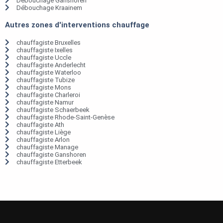
Débouchage Ganshoren
Débouchage Kraainem
Autres zones d'interventions chauffage
chauffagiste Bruxelles
chauffagiste Ixelles
chauffagiste Uccle
chauffagiste Anderlecht
chauffagiste Waterloo
chauffagiste Tubize
chauffagiste Mons
chauffagiste Charleroi
chauffagiste Namur
chauffagiste Schaerbeek
chauffagiste Rhode-Saint-Genèse
chauffagiste Ath
chauffagiste Liège
chauffagiste Arlon
chauffagiste Manage
chauffagiste Ganshoren
chauffagiste Etterbeek