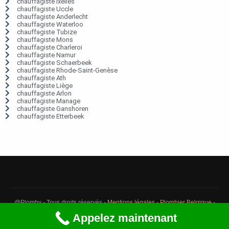
chauffagiste Ixelles
chauffagiste Uccle
chauffagiste Anderlecht
chauffagiste Waterloo
chauffagiste Tubize
chauffagiste Mons
chauffagiste Charleroi
chauffagiste Namur
chauffagiste Schaerbeek
chauffagiste Rhode-Saint-Genèse
chauffagiste Ath
chauffagiste Liège
chauffagiste Arlon
chauffagiste Manage
chauffagiste Ganshoren
chauffagiste Etterbeek
@Plomby - Tous droits réservés -
Mentions légales
-
Plombier Belgique
-
Débouchage Belgique
-
Détection fuite eau Belgique
Appelez maintenant