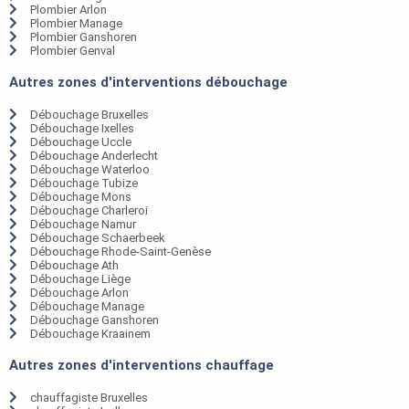
Plombier Arlon
Plombier Manage
Plombier Ganshoren
Plombier Genval
Autres zones d'interventions débouchage
Débouchage Bruxelles
Débouchage Ixelles
Débouchage Uccle
Débouchage Anderlecht
Débouchage Waterloo
Débouchage Tubize
Débouchage Mons
Débouchage Charleroi
Débouchage Namur
Débouchage Schaerbeek
Débouchage Rhode-Saint-Genèse
Débouchage Ath
Débouchage Liège
Débouchage Arlon
Débouchage Manage
Débouchage Ganshoren
Débouchage Kraainem
Autres zones d'interventions chauffage
chauffagiste Bruxelles