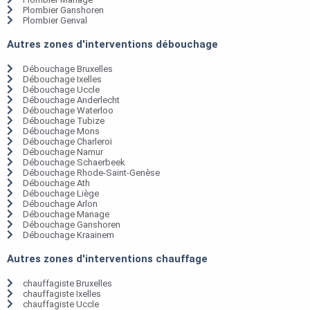
Plombier Ganshoren
Plombier Genval
Autres zones d'interventions débouchage
Débouchage Bruxelles
Débouchage Ixelles
Débouchage Uccle
Débouchage Anderlecht
Débouchage Waterloo
Débouchage Tubize
Débouchage Mons
Débouchage Charleroi
Débouchage Namur
Débouchage Schaerbeek
Débouchage Rhode-Saint-Genèse
Débouchage Ath
Débouchage Liège
Débouchage Arlon
Débouchage Manage
Débouchage Ganshoren
Débouchage Kraainem
Autres zones d'interventions chauffage
chauffagiste Bruxelles
chauffagiste Ixelles
chauffagiste Uccle