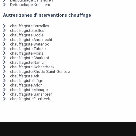
Débouchage Ganshoren
Débouchage Kraainem
Autres zones d'interventions chauffage
chauffagiste Bruxelles
chauffagiste Ixelles
chauffagiste Uccle
chauffagiste Anderlecht
chauffagiste Waterloo
chauffagiste Tubize
chauffagiste Mons
chauffagiste Charleroi
chauffagiste Namur
chauffagiste Schaerbeek
chauffagiste Rhode-Saint-Genèse
chauffagiste Ath
chauffagiste Liège
chauffagiste Arlon
chauffagiste Manage
chauffagiste Ganshoren
chauffagiste Etterbeek