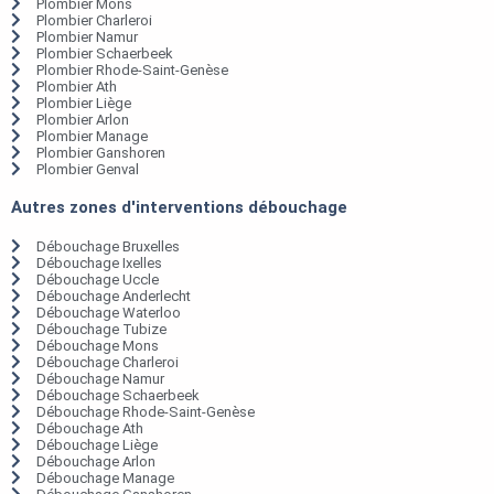
Plombier Mons
Plombier Charleroi
Plombier Namur
Plombier Schaerbeek
Plombier Rhode-Saint-Genèse
Plombier Ath
Plombier Liège
Plombier Arlon
Plombier Manage
Plombier Ganshoren
Plombier Genval
Autres zones d'interventions débouchage
Débouchage Bruxelles
Débouchage Ixelles
Débouchage Uccle
Débouchage Anderlecht
Débouchage Waterloo
Débouchage Tubize
Débouchage Mons
Débouchage Charleroi
Débouchage Namur
Débouchage Schaerbeek
Débouchage Rhode-Saint-Genèse
Débouchage Ath
Débouchage Liège
Débouchage Arlon
Débouchage Manage