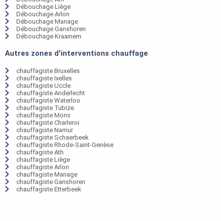
Débouchage Liège
Débouchage Arlon
Débouchage Manage
Débouchage Ganshoren
Débouchage Kraainem
Autres zones d'interventions chauffage
chauffagiste Bruxelles
chauffagiste Ixelles
chauffagiste Uccle
chauffagiste Anderlecht
chauffagiste Waterloo
chauffagiste Tubize
chauffagiste Mons
chauffagiste Charleroi
chauffagiste Namur
chauffagiste Schaerbeek
chauffagiste Rhode-Saint-Genèse
chauffagiste Ath
chauffagiste Liège
chauffagiste Arlon
chauffagiste Manage
chauffagiste Ganshoren
chauffagiste Etterbeek