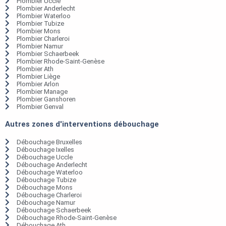
Plombier Uccle
Plombier Anderlecht
Plombier Waterloo
Plombier Tubize
Plombier Mons
Plombier Charleroi
Plombier Namur
Plombier Schaerbeek
Plombier Rhode-Saint-Genèse
Plombier Ath
Plombier Liège
Plombier Arlon
Plombier Manage
Plombier Ganshoren
Plombier Genval
Autres zones d'interventions débouchage
Débouchage Bruxelles
Débouchage Ixelles
Débouchage Uccle
Débouchage Anderlecht
Débouchage Waterloo
Débouchage Tubize
Débouchage Mons
Débouchage Charleroi
Débouchage Namur
Débouchage Schaerbeek
Débouchage Rhode-Saint-Genèse
Débouchage Ath