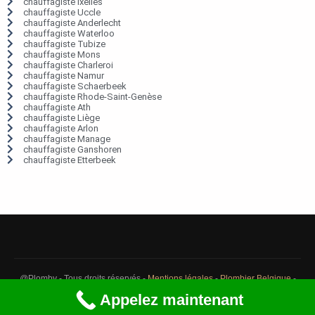
chauffagiste Ixelles
chauffagiste Uccle
chauffagiste Anderlecht
chauffagiste Waterloo
chauffagiste Tubize
chauffagiste Mons
chauffagiste Charleroi
chauffagiste Namur
chauffagiste Schaerbeek
chauffagiste Rhode-Saint-Genèse
chauffagiste Ath
chauffagiste Liège
chauffagiste Arlon
chauffagiste Manage
chauffagiste Ganshoren
chauffagiste Etterbeek
@Plomby - Tous droits réservés -
Mentions légales
-
Plombier Belgique
-
Débouchage Belgique
-
Détection fuite eau Belgique
Appelez maintenant