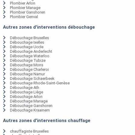
Plombier Arlon
Plombier Manage
Plombier Ganshoren
Plombier Genval
Autres zones d'interventions débouchage
Débouchage Bruxelles
Débouchage Ixelles
Débouchage Uccle
Débouchage Anderlecht
Débouchage Waterloo
Débouchage Tubize
Débouchage Mons
Débouchage Charleroi
Débouchage Namur
Débouchage Schaerbeek
Débouchage Rhode-Saint-Genèse
Débouchage Ath
Débouchage Liège
Débouchage Arlon
Débouchage Manage
Débouchage Ganshoren
Débouchage Kraainem
Autres zones d'interventions chauffage
chauffagiste Bruxelles