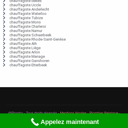
chauffagiste Ixelles
chauffagiste Uccle
chauffagiste Anderlecht
chauffagiste Waterloo
chauffagiste Tubize
chauffagiste Mons
chauffagiste Charleroi
chauffagiste Namur
chauffagiste Schaerbeek
chauffagiste Rhode-Saint-Genèse
chauffagiste Ath
chauffagiste Liège
chauffagiste Arlon
chauffagiste Manage
chauffagiste Ganshoren
chauffagiste Etterbeek
@Plomby - Tous droits réservés -
Mentions légales
-
Plombier Belgique
-
Débouchage Belgique
-
Détection fuite eau Belgique
Appelez maintenant