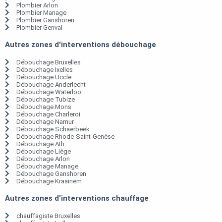
Plombier Arlon
Plombier Manage
Plombier Ganshoren
Plombier Genval
Autres zones d'interventions débouchage
Débouchage Bruxelles
Débouchage Ixelles
Débouchage Uccle
Débouchage Anderlecht
Débouchage Waterloo
Débouchage Tubize
Débouchage Mons
Débouchage Charleroi
Débouchage Namur
Débouchage Schaerbeek
Débouchage Rhode-Saint-Genèse
Débouchage Ath
Débouchage Liège
Débouchage Arlon
Débouchage Manage
Débouchage Ganshoren
Débouchage Kraainem
Autres zones d'interventions chauffage
chauffagiste Bruxelles