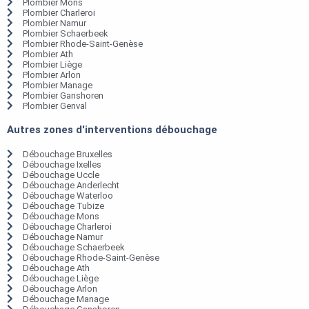
Plombier Mons
Plombier Charleroi
Plombier Namur
Plombier Schaerbeek
Plombier Rhode-Saint-Genèse
Plombier Ath
Plombier Liège
Plombier Arlon
Plombier Manage
Plombier Ganshoren
Plombier Genval
Autres zones d'interventions débouchage
Débouchage Bruxelles
Débouchage Ixelles
Débouchage Uccle
Débouchage Anderlecht
Débouchage Waterloo
Débouchage Tubize
Débouchage Mons
Débouchage Charleroi
Débouchage Namur
Débouchage Schaerbeek
Débouchage Rhode-Saint-Genèse
Débouchage Ath
Débouchage Liège
Débouchage Arlon
Débouchage Manage