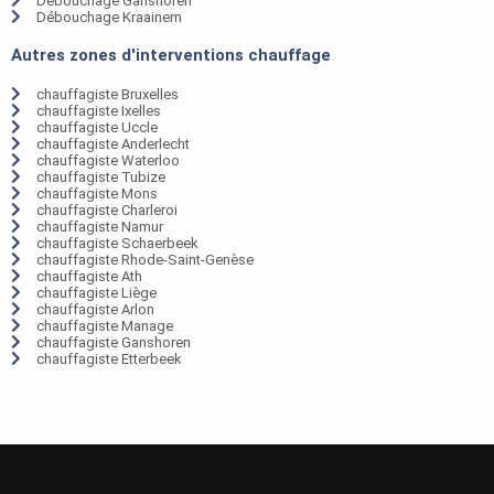
Débouchage Ganshoren
Débouchage Kraainem
Autres zones d'interventions chauffage
chauffagiste Bruxelles
chauffagiste Ixelles
chauffagiste Uccle
chauffagiste Anderlecht
chauffagiste Waterloo
chauffagiste Tubize
chauffagiste Mons
chauffagiste Charleroi
chauffagiste Namur
chauffagiste Schaerbeek
chauffagiste Rhode-Saint-Genèse
chauffagiste Ath
chauffagiste Liège
chauffagiste Arlon
chauffagiste Manage
chauffagiste Ganshoren
chauffagiste Etterbeek