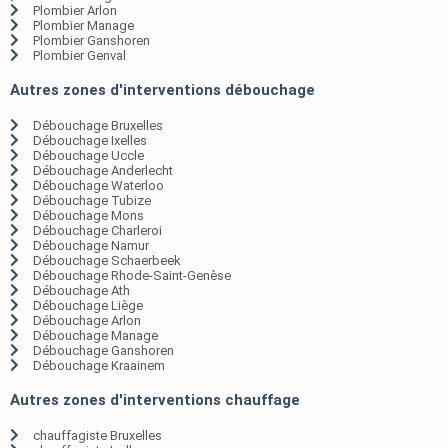
Plombier Arlon
Plombier Manage
Plombier Ganshoren
Plombier Genval
Autres zones d'interventions débouchage
Débouchage Bruxelles
Débouchage Ixelles
Débouchage Uccle
Débouchage Anderlecht
Débouchage Waterloo
Débouchage Tubize
Débouchage Mons
Débouchage Charleroi
Débouchage Namur
Débouchage Schaerbeek
Débouchage Rhode-Saint-Genèse
Débouchage Ath
Débouchage Liège
Débouchage Arlon
Débouchage Manage
Débouchage Ganshoren
Débouchage Kraainem
Autres zones d'interventions chauffage
chauffagiste Bruxelles