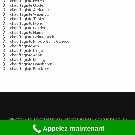
chauffagiste Ixelles
chauffagiste Uccle
chauffagiste Anderlecht
chauffagiste Waterloo
chauffagiste Tubize
chauffagiste Mons
chauffagiste Charleroi
chauffagiste Namur
chauffagiste Schaerbeek
chauffagiste Rhode-Saint-Genèse
chauffagiste Ath
chauffagiste Liège
chauffagiste Arlon
chauffagiste Manage
chauffagiste Ganshoren
chauffagiste Etterbeek
@Plomby - Tous droits réservés -
Mentions légales
-
Plombier Belgique
-
Débouchage Belgique
-
Détection fuite eau Belgique
Appelez maintenant