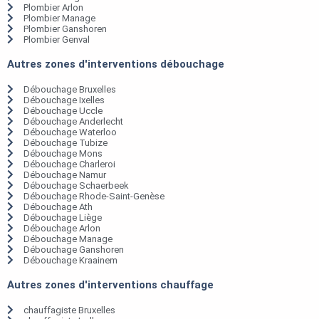
Plombier Arlon
Plombier Manage
Plombier Ganshoren
Plombier Genval
Autres zones d'interventions débouchage
Débouchage Bruxelles
Débouchage Ixelles
Débouchage Uccle
Débouchage Anderlecht
Débouchage Waterloo
Débouchage Tubize
Débouchage Mons
Débouchage Charleroi
Débouchage Namur
Débouchage Schaerbeek
Débouchage Rhode-Saint-Genèse
Débouchage Ath
Débouchage Liège
Débouchage Arlon
Débouchage Manage
Débouchage Ganshoren
Débouchage Kraainem
Autres zones d'interventions chauffage
chauffagiste Bruxelles