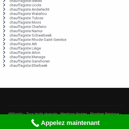
chauffagiste Ixelles
chauffagiste Uccle
chauffagiste Anderlecht
chauffagiste Waterloo
chauffagiste Tubize
chauffagiste Mons
chauffagiste Charleroi
chauffagiste Namur
chauffagiste Schaerbeek
chauffagiste Rhode-Saint-Genèse
chauffagiste Ath
chauffagiste Liège
chauffagiste Arlon
chauffagiste Manage
chauffagiste Ganshoren
chauffagiste Etterbeek
@Plomby - Tous droits réservés -
Mentions légales
-
Plombier Belgique
-
Débouchage Belgique
-
Détection fuite eau Belgique
Appelez maintenant