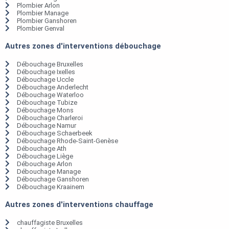
Plombier Arlon
Plombier Manage
Plombier Ganshoren
Plombier Genval
Autres zones d'interventions débouchage
Débouchage Bruxelles
Débouchage Ixelles
Débouchage Uccle
Débouchage Anderlecht
Débouchage Waterloo
Débouchage Tubize
Débouchage Mons
Débouchage Charleroi
Débouchage Namur
Débouchage Schaerbeek
Débouchage Rhode-Saint-Genèse
Débouchage Ath
Débouchage Liège
Débouchage Arlon
Débouchage Manage
Débouchage Ganshoren
Débouchage Kraainem
Autres zones d'interventions chauffage
chauffagiste Bruxelles