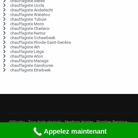
chauffagiste Ixelles
chauffagiste Uccle
chauffagiste Anderlecht
chauffagiste Waterloo
chauffagiste Tubize
chauffagiste Mons
chauffagiste Charleroi
chauffagiste Namur
chauffagiste Schaerbeek
chauffagiste Rhode-Saint-Genèse
chauffagiste Ath
chauffagiste Liège
chauffagiste Arlon
chauffagiste Manage
chauffagiste Ganshoren
chauffagiste Etterbeek
@Plomby - Tous droits réservés -
Mentions légales
-
Plombier Belgique
-
Débouchage Belgique
-
Détection fuite eau Belgique
Appelez maintenant