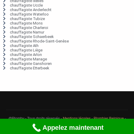
chauffagiste Ixelles
chauffagiste Uccle
chauffagiste Anderlecht
chauffagiste Waterloo
chauffagiste Tubize
chauffagiste Mons
chauffagiste Charleroi
chauffagiste Namur
chauffagiste Schaerbeek
chauffagiste Rhode-Saint-Genèse
chauffagiste Ath
chauffagiste Liège
chauffagiste Arlon
chauffagiste Manage
chauffagiste Ganshoren
chauffagiste Etterbeek
@Plomby - Tous droits réservés -
Mentions légales
-
Plombier Belgique
-
Débouchage Belgique
-
Détection fuite eau Belgique
Appelez maintenant