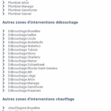
Plombier Arlon
Plombier Manage
Plombier Ganshoren
Plombier Genval
Autres zones d'interventions débouchage
Débouchage Bruxelles
Débouchage Ixelles
Débouchage Uccle
Débouchage Anderlecht
Débouchage Waterloo
Débouchage Tubize
Débouchage Mons
Débouchage Charleroi
Débouchage Namur
Débouchage Schaerbeek
Débouchage Rhode-Saint-Genèse
Débouchage Ath
Débouchage Liège
Débouchage Arlon
Débouchage Manage
Débouchage Ganshoren
Débouchage Kraainem
Autres zones d'interventions chauffage
chauffagiste Bruxelles