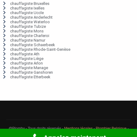
chauffagiste Bruxelles
chauffagiste Ixelles
chauffagiste Uccle
chauffagiste Anderlecht
chauffagiste Waterloo
chauffagiste Tubize
chauffagiste Mons
chauffagiste Charleroi
chauffagiste Namur
chauffagiste Schaerbeek
chauffagiste Rhode-Saint-Genèse
chauffagiste Ath
chauffagiste Liège
chauffagiste Arlon
chauffagiste Manage
chauffagiste Ganshoren
chauffagiste Etterbeek
@Plomby - Tous droits réservés -
Mentions légales
-
Plombier Belgique
-
Débouchage Belgique
-
Détection fuite eau Belgique