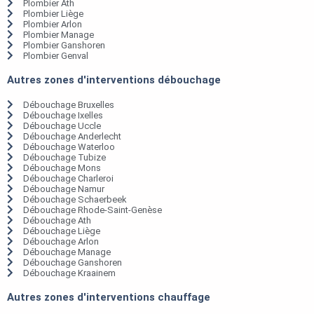
Plombier Ath
Plombier Liège
Plombier Arlon
Plombier Manage
Plombier Ganshoren
Plombier Genval
Autres zones d'interventions débouchage
Débouchage Bruxelles
Débouchage Ixelles
Débouchage Uccle
Débouchage Anderlecht
Débouchage Waterloo
Débouchage Tubize
Débouchage Mons
Débouchage Charleroi
Débouchage Namur
Débouchage Schaerbeek
Débouchage Rhode-Saint-Genèse
Débouchage Ath
Débouchage Liège
Débouchage Arlon
Débouchage Manage
Débouchage Ganshoren
Débouchage Kraainem
Autres zones d'interventions chauffage