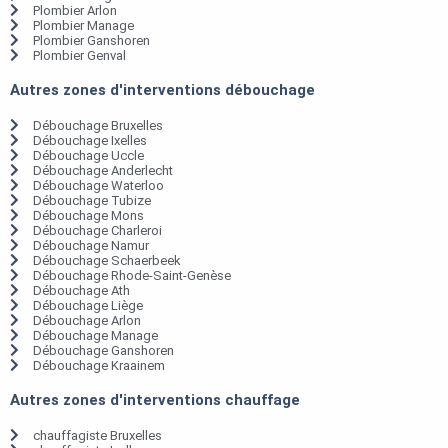
Plombier Arlon
Plombier Manage
Plombier Ganshoren
Plombier Genval
Autres zones d'interventions débouchage
Débouchage Bruxelles
Débouchage Ixelles
Débouchage Uccle
Débouchage Anderlecht
Débouchage Waterloo
Débouchage Tubize
Débouchage Mons
Débouchage Charleroi
Débouchage Namur
Débouchage Schaerbeek
Débouchage Rhode-Saint-Genèse
Débouchage Ath
Débouchage Liège
Débouchage Arlon
Débouchage Manage
Débouchage Ganshoren
Débouchage Kraainem
Autres zones d'interventions chauffage
chauffagiste Bruxelles