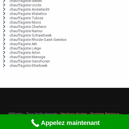
chauffagiste Ixelles
chauffagiste Uccle
chauffagiste Anderlecht
chauffagiste Waterloo
chauffagiste Tubize
chauffagiste Mons
chauffagiste Charleroi
chauffagiste Namur
chauffagiste Schaerbeek
chauffagiste Rhode-Saint-Genèse
chauffagiste Ath
chauffagiste Liège
chauffagiste Arlon
chauffagiste Manage
chauffagiste Ganshoren
chauffagiste Etterbeek
@Plomby - Tous droits réservés -
Mentions légales
-
Plombier Belgique
-
Débouchage Belgique
-
Détection fuite eau Belgique
Appelez maintenant