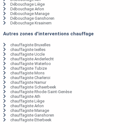
Débouchage Liège
Débouchage Arlon
Débouchage Manage
Débouchage Ganshoren
Débouchage Kraainem
Autres zones d'interventions chauffage
chauffagiste Bruxelles
chauffagiste Ixelles
chauffagiste Uccle
chauffagiste Anderlecht
chauffagiste Waterloo
chauffagiste Tubize
chauffagiste Mons
chauffagiste Charleroi
chauffagiste Namur
chauffagiste Schaerbeek
chauffagiste Rhode-Saint-Genèse
chauffagiste Ath
chauffagiste Liège
chauffagiste Arlon
chauffagiste Manage
chauffagiste Ganshoren
chauffagiste Etterbeek