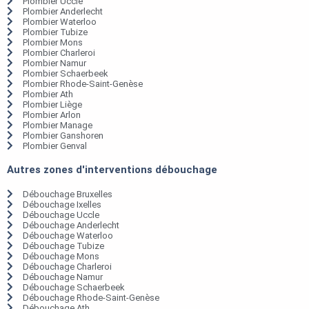
Plombier Uccle
Plombier Anderlecht
Plombier Waterloo
Plombier Tubize
Plombier Mons
Plombier Charleroi
Plombier Namur
Plombier Schaerbeek
Plombier Rhode-Saint-Genèse
Plombier Ath
Plombier Liège
Plombier Arlon
Plombier Manage
Plombier Ganshoren
Plombier Genval
Autres zones d'interventions débouchage
Débouchage Bruxelles
Débouchage Ixelles
Débouchage Uccle
Débouchage Anderlecht
Débouchage Waterloo
Débouchage Tubize
Débouchage Mons
Débouchage Charleroi
Débouchage Namur
Débouchage Schaerbeek
Débouchage Rhode-Saint-Genèse
Débouchage Ath