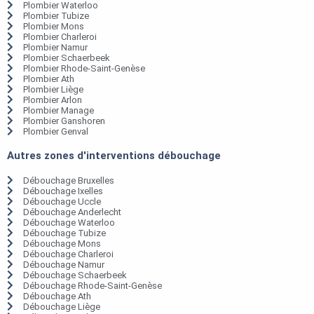
Plombier Waterloo
Plombier Tubize
Plombier Mons
Plombier Charleroi
Plombier Namur
Plombier Schaerbeek
Plombier Rhode-Saint-Genèse
Plombier Ath
Plombier Liège
Plombier Arlon
Plombier Manage
Plombier Ganshoren
Plombier Genval
Autres zones d'interventions débouchage
Débouchage Bruxelles
Débouchage Ixelles
Débouchage Uccle
Débouchage Anderlecht
Débouchage Waterloo
Débouchage Tubize
Débouchage Mons
Débouchage Charleroi
Débouchage Namur
Débouchage Schaerbeek
Débouchage Rhode-Saint-Genèse
Débouchage Ath
Débouchage Liège