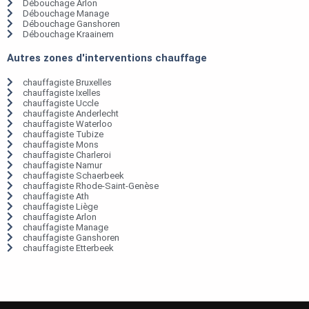
Débouchage Arlon
Débouchage Manage
Débouchage Ganshoren
Débouchage Kraainem
Autres zones d'interventions chauffage
chauffagiste Bruxelles
chauffagiste Ixelles
chauffagiste Uccle
chauffagiste Anderlecht
chauffagiste Waterloo
chauffagiste Tubize
chauffagiste Mons
chauffagiste Charleroi
chauffagiste Namur
chauffagiste Schaerbeek
chauffagiste Rhode-Saint-Genèse
chauffagiste Ath
chauffagiste Liège
chauffagiste Arlon
chauffagiste Manage
chauffagiste Ganshoren
chauffagiste Etterbeek