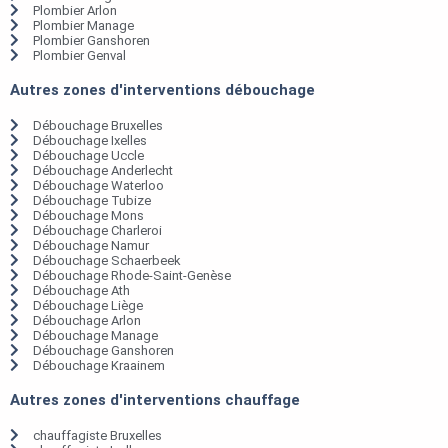
Plombier Arlon
Plombier Manage
Plombier Ganshoren
Plombier Genval
Autres zones d'interventions débouchage
Débouchage Bruxelles
Débouchage Ixelles
Débouchage Uccle
Débouchage Anderlecht
Débouchage Waterloo
Débouchage Tubize
Débouchage Mons
Débouchage Charleroi
Débouchage Namur
Débouchage Schaerbeek
Débouchage Rhode-Saint-Genèse
Débouchage Ath
Débouchage Liège
Débouchage Arlon
Débouchage Manage
Débouchage Ganshoren
Débouchage Kraainem
Autres zones d'interventions chauffage
chauffagiste Bruxelles