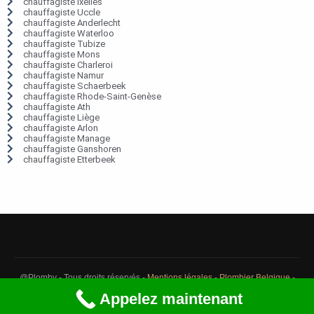
chauffagiste Ixelles
chauffagiste Uccle
chauffagiste Anderlecht
chauffagiste Waterloo
chauffagiste Tubize
chauffagiste Mons
chauffagiste Charleroi
chauffagiste Namur
chauffagiste Schaerbeek
chauffagiste Rhode-Saint-Genèse
chauffagiste Ath
chauffagiste Liège
chauffagiste Arlon
chauffagiste Manage
chauffagiste Ganshoren
chauffagiste Etterbeek
@Plomby - Tous droits réservés -
Mentions légales
-
Plombier Belgique
-
Débouchage Belgique
-
Détection fuite eau Belgique
Appelez maintenant