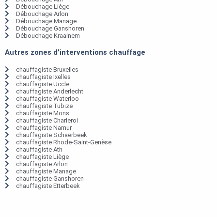
Débouchage Liège
Débouchage Arlon
Débouchage Manage
Débouchage Ganshoren
Débouchage Kraainem
Autres zones d'interventions chauffage
chauffagiste Bruxelles
chauffagiste Ixelles
chauffagiste Uccle
chauffagiste Anderlecht
chauffagiste Waterloo
chauffagiste Tubize
chauffagiste Mons
chauffagiste Charleroi
chauffagiste Namur
chauffagiste Schaerbeek
chauffagiste Rhode-Saint-Genèse
chauffagiste Ath
chauffagiste Liège
chauffagiste Arlon
chauffagiste Manage
chauffagiste Ganshoren
chauffagiste Etterbeek