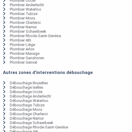
Plombier Uccle
Plombier Anderlecht
Plombier Waterloo
Plombier Tubize
Plombier Mons
Plombier Charleroi
Plombier Namur
Plombier Schaerbeek
Plombier Rhode-Saint-Genèse
Plombier Ath
Plombier Liège
Plombier Arlon
Plombier Manage
Plombier Ganshoren
Plombier Genval
Autres zones d'interventions débouchage
Débouchage Bruxelles
Débouchage Ixelles
Débouchage Uccle
Débouchage Anderlecht
Débouchage Waterloo
Débouchage Tubize
Débouchage Mons
Débouchage Charleroi
Débouchage Namur
Débouchage Schaerbeek
Débouchage Rhode-Saint-Genèse
Débouchage Ath