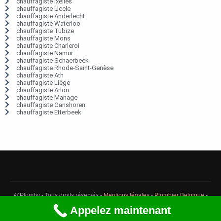
chauffagiste Ixelles
chauffagiste Uccle
chauffagiste Anderlecht
chauffagiste Waterloo
chauffagiste Tubize
chauffagiste Mons
chauffagiste Charleroi
chauffagiste Namur
chauffagiste Schaerbeek
chauffagiste Rhode-Saint-Genèse
chauffagiste Ath
chauffagiste Liège
chauffagiste Arlon
chauffagiste Manage
chauffagiste Ganshoren
chauffagiste Etterbeek
@Plomby - Tous droits réservés -
Mentions légales
-
Plombier Belgique
-
Débouchage Belgique
-
Détection fuite eau Belgique
Appelez maintenant