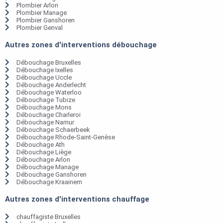
Plombier Arlon
Plombier Manage
Plombier Ganshoren
Plombier Genval
Autres zones d'interventions débouchage
Débouchage Bruxelles
Débouchage Ixelles
Débouchage Uccle
Débouchage Anderlecht
Débouchage Waterloo
Débouchage Tubize
Débouchage Mons
Débouchage Charleroi
Débouchage Namur
Débouchage Schaerbeek
Débouchage Rhode-Saint-Genèse
Débouchage Ath
Débouchage Liège
Débouchage Arlon
Débouchage Manage
Débouchage Ganshoren
Débouchage Kraainem
Autres zones d'interventions chauffage
chauffagiste Bruxelles