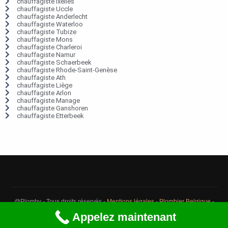
chauffagiste Ixelles
chauffagiste Uccle
chauffagiste Anderlecht
chauffagiste Waterloo
chauffagiste Tubize
chauffagiste Mons
chauffagiste Charleroi
chauffagiste Namur
chauffagiste Schaerbeek
chauffagiste Rhode-Saint-Genèse
chauffagiste Ath
chauffagiste Liège
chauffagiste Arlon
chauffagiste Manage
chauffagiste Ganshoren
chauffagiste Etterbeek
@Plomby - Tous droits réservés -
Mentions légales
-
Plombier Belgique
-
Débouchage Belgique
-
Détection fuite eau Belgique
Appelez maintenant