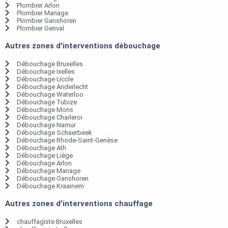
Plombier Arlon
Plombier Manage
Plombier Ganshoren
Plombier Genval
Autres zones d'interventions débouchage
Débouchage Bruxelles
Débouchage Ixelles
Débouchage Uccle
Débouchage Anderlecht
Débouchage Waterloo
Débouchage Tubize
Débouchage Mons
Débouchage Charleroi
Débouchage Namur
Débouchage Schaerbeek
Débouchage Rhode-Saint-Genèse
Débouchage Ath
Débouchage Liège
Débouchage Arlon
Débouchage Manage
Débouchage Ganshoren
Débouchage Kraainem
Autres zones d'interventions chauffage
chauffagiste Bruxelles