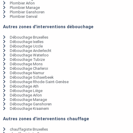
Plombier Arlon
Plombier Manage
Plombier Ganshoren
Plombier Genval
Autres zones d'interventions débouchage
Débouchage Bruxelles
Débouchage Ixelles
Débouchage Uccle
Débouchage Anderlecht
Débouchage Waterloo
Débouchage Tubize
Débouchage Mons
Débouchage Charleroi
Débouchage Namur
Débouchage Schaerbeek
Débouchage Rhode-Saint-Genèse
Débouchage Ath
Débouchage Liège
Débouchage Arlon
Débouchage Manage
Débouchage Ganshoren
Débouchage Kraainem
Autres zones d'interventions chauffage
chauffagiste Bruxelles