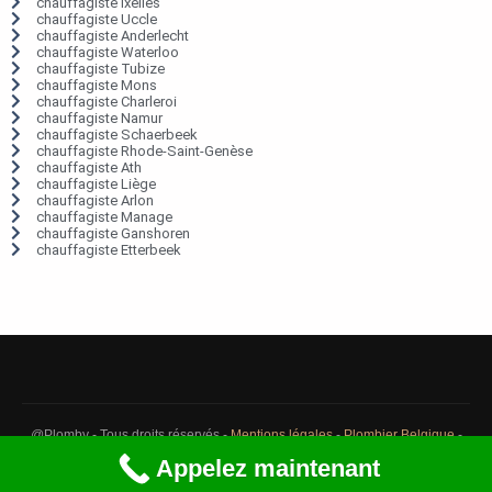
chauffagiste Ixelles
chauffagiste Uccle
chauffagiste Anderlecht
chauffagiste Waterloo
chauffagiste Tubize
chauffagiste Mons
chauffagiste Charleroi
chauffagiste Namur
chauffagiste Schaerbeek
chauffagiste Rhode-Saint-Genèse
chauffagiste Ath
chauffagiste Liège
chauffagiste Arlon
chauffagiste Manage
chauffagiste Ganshoren
chauffagiste Etterbeek
@Plomby - Tous droits réservés -
Mentions légales
-
Plombier Belgique
-
Débouchage Belgique
-
Détection fuite eau Belgique
Appelez maintenant