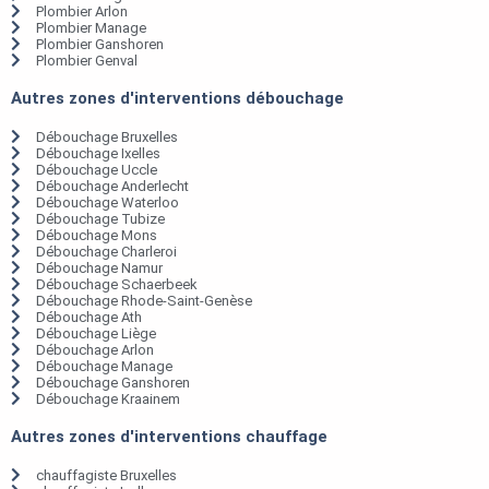
Plombier Arlon
Plombier Manage
Plombier Ganshoren
Plombier Genval
Autres zones d'interventions débouchage
Débouchage Bruxelles
Débouchage Ixelles
Débouchage Uccle
Débouchage Anderlecht
Débouchage Waterloo
Débouchage Tubize
Débouchage Mons
Débouchage Charleroi
Débouchage Namur
Débouchage Schaerbeek
Débouchage Rhode-Saint-Genèse
Débouchage Ath
Débouchage Liège
Débouchage Arlon
Débouchage Manage
Débouchage Ganshoren
Débouchage Kraainem
Autres zones d'interventions chauffage
chauffagiste Bruxelles