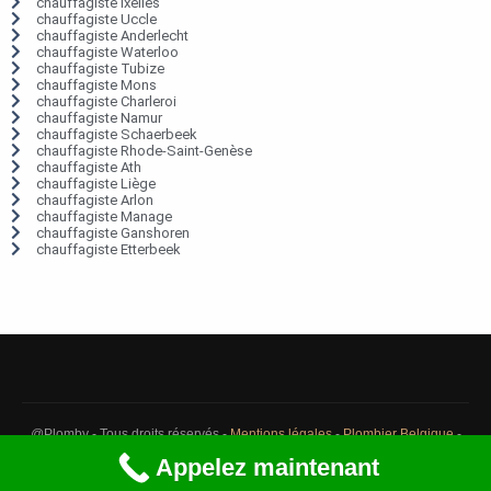
chauffagiste Ixelles
chauffagiste Uccle
chauffagiste Anderlecht
chauffagiste Waterloo
chauffagiste Tubize
chauffagiste Mons
chauffagiste Charleroi
chauffagiste Namur
chauffagiste Schaerbeek
chauffagiste Rhode-Saint-Genèse
chauffagiste Ath
chauffagiste Liège
chauffagiste Arlon
chauffagiste Manage
chauffagiste Ganshoren
chauffagiste Etterbeek
@Plomby - Tous droits réservés -
Mentions légales
-
Plombier Belgique
-
Débouchage Belgique
-
Détection fuite eau Belgique
Appelez maintenant