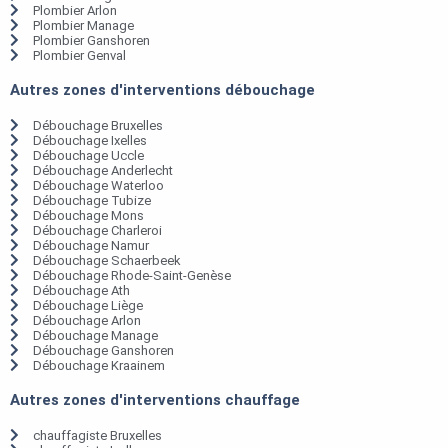
Plombier Arlon
Plombier Manage
Plombier Ganshoren
Plombier Genval
Autres zones d'interventions débouchage
Débouchage Bruxelles
Débouchage Ixelles
Débouchage Uccle
Débouchage Anderlecht
Débouchage Waterloo
Débouchage Tubize
Débouchage Mons
Débouchage Charleroi
Débouchage Namur
Débouchage Schaerbeek
Débouchage Rhode-Saint-Genèse
Débouchage Ath
Débouchage Liège
Débouchage Arlon
Débouchage Manage
Débouchage Ganshoren
Débouchage Kraainem
Autres zones d'interventions chauffage
chauffagiste Bruxelles