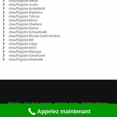
chauffagiste Ixelles
chauffagiste Uccle
chauffagiste Anderlecht
chauffagiste Waterloo
chauffagiste Tubize
chauffagiste Mons
chauffagiste Charleroi
chauffagiste Namur
chauffagiste Schaerbeek
chauffagiste Rhode-Saint-Genèse
chauffagiste Ath
chauffagiste Liège
chauffagiste Arlon
chauffagiste Manage
chauffagiste Ganshoren
chauffagiste Etterbeek
@Plomby - Tous droits réservés -
Mentions légales
-
Plombier Belgique
-
Débouchage Belgique
-
Détection fuite eau Belgique
Appelez maintenant