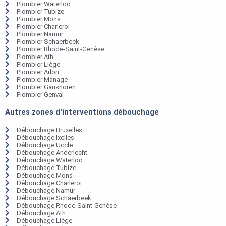
Plombier Waterloo
Plombier Tubize
Plombier Mons
Plombier Charleroi
Plombier Namur
Plombier Schaerbeek
Plombier Rhode-Saint-Genèse
Plombier Ath
Plombier Liège
Plombier Arlon
Plombier Manage
Plombier Ganshoren
Plombier Genval
Autres zones d'interventions débouchage
Débouchage Bruxelles
Débouchage Ixelles
Débouchage Uccle
Débouchage Anderlecht
Débouchage Waterloo
Débouchage Tubize
Débouchage Mons
Débouchage Charleroi
Débouchage Namur
Débouchage Schaerbeek
Débouchage Rhode-Saint-Genèse
Débouchage Ath
Débouchage Liège