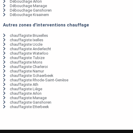
Débouchage Arlon
Débouchage Manage
Débouchage Ganshoren
Débouchage Kraainem
Autres zones d'interventions chauffage
chauffagiste Bruxelles
chauffagiste Ixelles
chauffagiste Uccle
chauffagiste Anderlecht
chauffagiste Waterloo
chauffagiste Tubize
chauffagiste Mons
chauffagiste Charleroi
chauffagiste Namur
chauffagiste Schaerbeek
chauffagiste Rhode-Saint-Genèse
chauffagiste Ath
chauffagiste Liège
chauffagiste Arlon
chauffagiste Manage
chauffagiste Ganshoren
chauffagiste Etterbeek