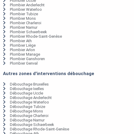
Plombier Uccle
Plombier Anderlecht
Plombier Waterloo
Plombier Tubize
Plombier Mons
Plombier Charleroi
Plombier Namur
Plombier Schaerbeek
Plombier Rhode-Saint-Genèse
Plombier Ath
Plombier Liège
Plombier Arlon
Plombier Manage
Plombier Ganshoren
Plombier Genval
Autres zones d'interventions débouchage
Débouchage Bruxelles
Débouchage Ixelles
Débouchage Uccle
Débouchage Anderlecht
Débouchage Waterloo
Débouchage Tubize
Débouchage Mons
Débouchage Charleroi
Débouchage Namur
Débouchage Schaerbeek
Débouchage Rhode-Saint-Genèse
Débouchage Ath