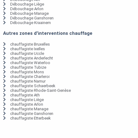
Débouchage Liège
Débouchage Arlon
Débouchage Manage
Débouchage Ganshoren
Débouchage Kraainem
Autres zones d'interventions chauffage
chauffagiste Bruxelles
chauffagiste Ixelles
chauffagiste Uccle
chauffagiste Anderlecht
chauffagiste Waterloo
chauffagiste Tubize
chauffagiste Mons
chauffagiste Charleroi
chauffagiste Namur
chauffagiste Schaerbeek
chauffagiste Rhode-Saint-Genèse
chauffagiste Ath
chauffagiste Liège
chauffagiste Arlon
chauffagiste Manage
chauffagiste Ganshoren
chauffagiste Etterbeek