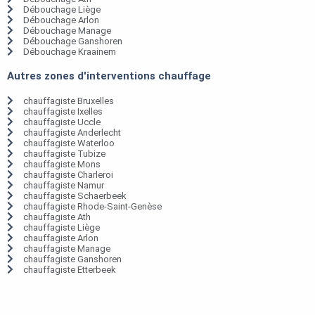
Débouchage Liège
Débouchage Arlon
Débouchage Manage
Débouchage Ganshoren
Débouchage Kraainem
Autres zones d'interventions chauffage
chauffagiste Bruxelles
chauffagiste Ixelles
chauffagiste Uccle
chauffagiste Anderlecht
chauffagiste Waterloo
chauffagiste Tubize
chauffagiste Mons
chauffagiste Charleroi
chauffagiste Namur
chauffagiste Schaerbeek
chauffagiste Rhode-Saint-Genèse
chauffagiste Ath
chauffagiste Liège
chauffagiste Arlon
chauffagiste Manage
chauffagiste Ganshoren
chauffagiste Etterbeek