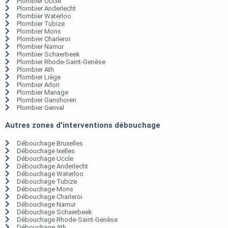
Plombier Uccle
Plombier Anderlecht
Plombier Waterloo
Plombier Tubize
Plombier Mons
Plombier Charleroi
Plombier Namur
Plombier Schaerbeek
Plombier Rhode-Saint-Genèse
Plombier Ath
Plombier Liège
Plombier Arlon
Plombier Manage
Plombier Ganshoren
Plombier Genval
Autres zones d'interventions débouchage
Débouchage Bruxelles
Débouchage Ixelles
Débouchage Uccle
Débouchage Anderlecht
Débouchage Waterloo
Débouchage Tubize
Débouchage Mons
Débouchage Charleroi
Débouchage Namur
Débouchage Schaerbeek
Débouchage Rhode-Saint-Genèse
Débouchage Ath