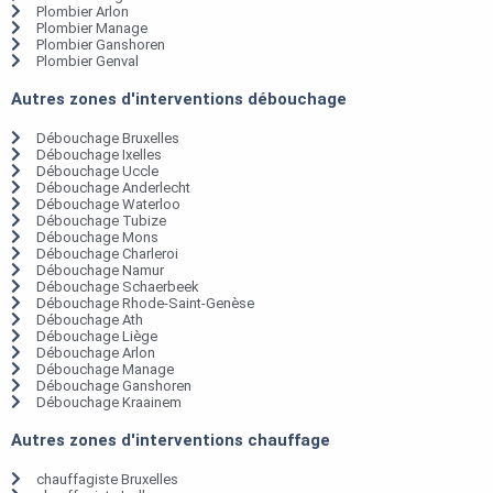
Plombier Arlon
Plombier Manage
Plombier Ganshoren
Plombier Genval
Autres zones d'interventions débouchage
Débouchage Bruxelles
Débouchage Ixelles
Débouchage Uccle
Débouchage Anderlecht
Débouchage Waterloo
Débouchage Tubize
Débouchage Mons
Débouchage Charleroi
Débouchage Namur
Débouchage Schaerbeek
Débouchage Rhode-Saint-Genèse
Débouchage Ath
Débouchage Liège
Débouchage Arlon
Débouchage Manage
Débouchage Ganshoren
Débouchage Kraainem
Autres zones d'interventions chauffage
chauffagiste Bruxelles