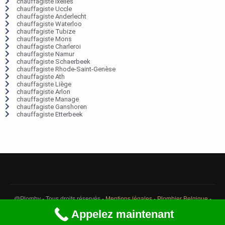
chauffagiste Ixelles
chauffagiste Uccle
chauffagiste Anderlecht
chauffagiste Waterloo
chauffagiste Tubize
chauffagiste Mons
chauffagiste Charleroi
chauffagiste Namur
chauffagiste Schaerbeek
chauffagiste Rhode-Saint-Genèse
chauffagiste Ath
chauffagiste Liège
chauffagiste Arlon
chauffagiste Manage
chauffagiste Ganshoren
chauffagiste Etterbeek
@Plomby - Tous droits réservés -
Mentions légales
-
Plombier Belgique
-
Débouchage Belgique
-
Détection fuite eau Belgique
Appelez maintenant