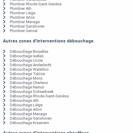
Plombier Rhode-Saint-Genèse
Plombier Ath
Plombier Liège
Plombier Arlon
Plombier Manage
Plombier Ganshoren
Plombier Genval
Autres zones d'interventions débouchage
Débouchage Bruxelles
Débouchage Ixelles
Débouchage Uccle
Débouchage Anderlecht
Débouchage Waterloo
Débouchage Tubize
Débouchage Mons
Débouchage Charleroi
Débouchage Namur
Débouchage Schaerbeek
Débouchage Rhode-Saint-Genèse
Débouchage Ath
Débouchage Liège
Débouchage Arlon
Débouchage Manage
Débouchage Ganshoren
Débouchage Kraainem
Autres zones d'interventions chauffage