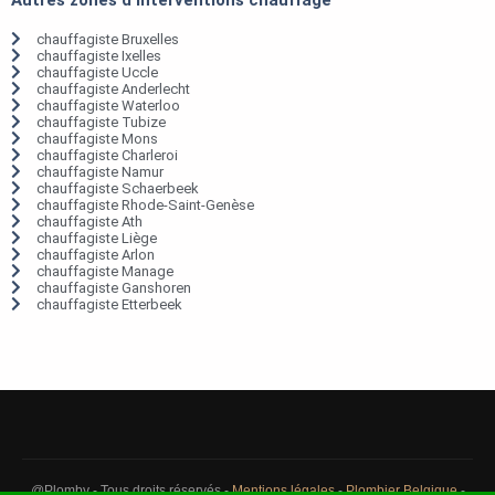
chauffagiste Bruxelles
chauffagiste Ixelles
chauffagiste Uccle
chauffagiste Anderlecht
chauffagiste Waterloo
chauffagiste Tubize
chauffagiste Mons
chauffagiste Charleroi
chauffagiste Namur
chauffagiste Schaerbeek
chauffagiste Rhode-Saint-Genèse
chauffagiste Ath
chauffagiste Liège
chauffagiste Arlon
chauffagiste Manage
chauffagiste Ganshoren
chauffagiste Etterbeek
@Plomby - Tous droits réservés -
Mentions légales
-
Plombier Belgique
-