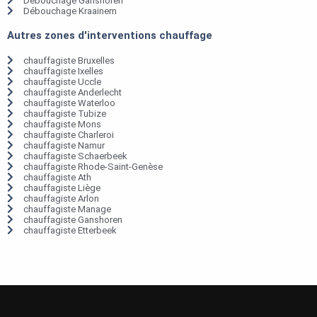
Débouchage Ganshoren
Débouchage Kraainem
Autres zones d'interventions chauffage
chauffagiste Bruxelles
chauffagiste Ixelles
chauffagiste Uccle
chauffagiste Anderlecht
chauffagiste Waterloo
chauffagiste Tubize
chauffagiste Mons
chauffagiste Charleroi
chauffagiste Namur
chauffagiste Schaerbeek
chauffagiste Rhode-Saint-Genèse
chauffagiste Ath
chauffagiste Liège
chauffagiste Arlon
chauffagiste Manage
chauffagiste Ganshoren
chauffagiste Etterbeek