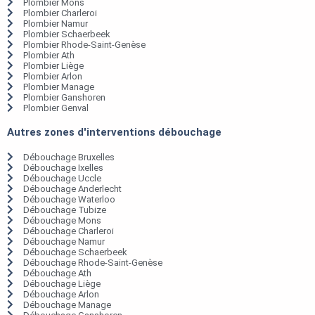
Plombier Mons
Plombier Charleroi
Plombier Namur
Plombier Schaerbeek
Plombier Rhode-Saint-Genèse
Plombier Ath
Plombier Liège
Plombier Arlon
Plombier Manage
Plombier Ganshoren
Plombier Genval
Autres zones d'interventions débouchage
Débouchage Bruxelles
Débouchage Ixelles
Débouchage Uccle
Débouchage Anderlecht
Débouchage Waterloo
Débouchage Tubize
Débouchage Mons
Débouchage Charleroi
Débouchage Namur
Débouchage Schaerbeek
Débouchage Rhode-Saint-Genèse
Débouchage Ath
Débouchage Liège
Débouchage Arlon
Débouchage Manage