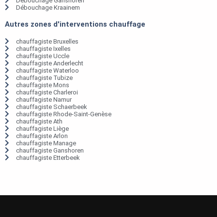
Débouchage Ganshoren
Débouchage Kraainem
Autres zones d'interventions chauffage
chauffagiste Bruxelles
chauffagiste Ixelles
chauffagiste Uccle
chauffagiste Anderlecht
chauffagiste Waterloo
chauffagiste Tubize
chauffagiste Mons
chauffagiste Charleroi
chauffagiste Namur
chauffagiste Schaerbeek
chauffagiste Rhode-Saint-Genèse
chauffagiste Ath
chauffagiste Liège
chauffagiste Arlon
chauffagiste Manage
chauffagiste Ganshoren
chauffagiste Etterbeek