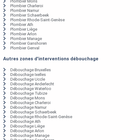
Plombier Mons
Plombier Charleroi
Plombier Namur
Plombier Schaerbeek
Plombier Rhode-Saint-Genèse
Plombier Ath
Plombier Liège
Plombier Arlon
Plombier Manage
Plombier Ganshoren
Plombier Genval
Autres zones d'interventions débouchage
Débouchage Bruxelles
Débouchage Ixelles
Débouchage Uccle
Débouchage Anderlecht
Débouchage Waterloo
Débouchage Tubize
Débouchage Mons
Débouchage Charleroi
Débouchage Namur
Débouchage Schaerbeek
Débouchage Rhode-Saint-Genèse
Débouchage Ath
Débouchage Liège
Débouchage Arlon
Débouchage Manage