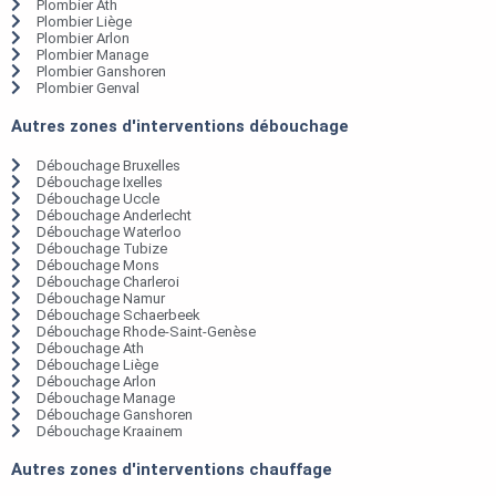
Plombier Ath
Plombier Liège
Plombier Arlon
Plombier Manage
Plombier Ganshoren
Plombier Genval
Autres zones d'interventions débouchage
Débouchage Bruxelles
Débouchage Ixelles
Débouchage Uccle
Débouchage Anderlecht
Débouchage Waterloo
Débouchage Tubize
Débouchage Mons
Débouchage Charleroi
Débouchage Namur
Débouchage Schaerbeek
Débouchage Rhode-Saint-Genèse
Débouchage Ath
Débouchage Liège
Débouchage Arlon
Débouchage Manage
Débouchage Ganshoren
Débouchage Kraainem
Autres zones d'interventions chauffage