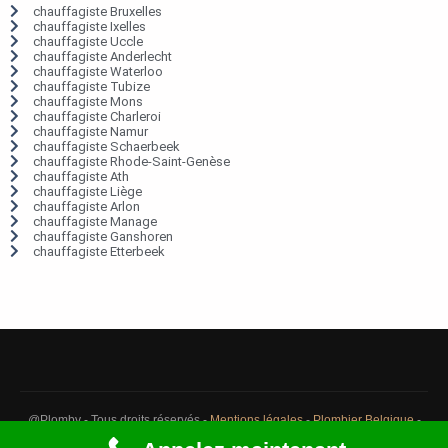
chauffagiste Bruxelles
chauffagiste Ixelles
chauffagiste Uccle
chauffagiste Anderlecht
chauffagiste Waterloo
chauffagiste Tubize
chauffagiste Mons
chauffagiste Charleroi
chauffagiste Namur
chauffagiste Schaerbeek
chauffagiste Rhode-Saint-Genèse
chauffagiste Ath
chauffagiste Liège
chauffagiste Arlon
chauffagiste Manage
chauffagiste Ganshoren
chauffagiste Etterbeek
@Plomby - Tous droits réservés -
Mentions légales
-
Plombier Belgique
-
Débouchage Belgique
-
Détection fuite eau Belgique