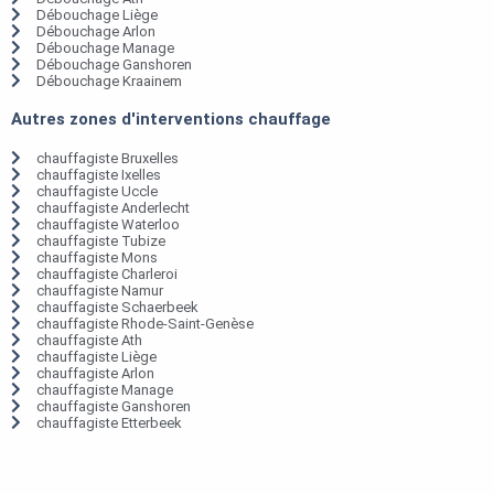
Débouchage Liège
Débouchage Arlon
Débouchage Manage
Débouchage Ganshoren
Débouchage Kraainem
Autres zones d'interventions chauffage
chauffagiste Bruxelles
chauffagiste Ixelles
chauffagiste Uccle
chauffagiste Anderlecht
chauffagiste Waterloo
chauffagiste Tubize
chauffagiste Mons
chauffagiste Charleroi
chauffagiste Namur
chauffagiste Schaerbeek
chauffagiste Rhode-Saint-Genèse
chauffagiste Ath
chauffagiste Liège
chauffagiste Arlon
chauffagiste Manage
chauffagiste Ganshoren
chauffagiste Etterbeek