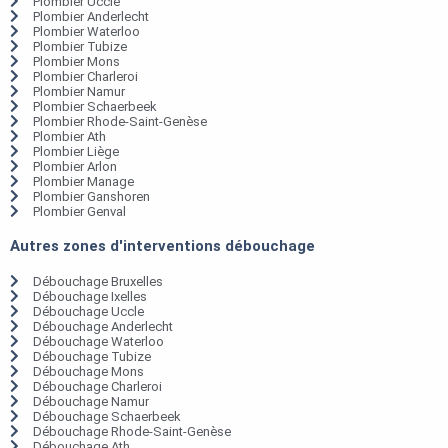
Plombier Uccle
Plombier Anderlecht
Plombier Waterloo
Plombier Tubize
Plombier Mons
Plombier Charleroi
Plombier Namur
Plombier Schaerbeek
Plombier Rhode-Saint-Genèse
Plombier Ath
Plombier Liège
Plombier Arlon
Plombier Manage
Plombier Ganshoren
Plombier Genval
Autres zones d'interventions débouchage
Débouchage Bruxelles
Débouchage Ixelles
Débouchage Uccle
Débouchage Anderlecht
Débouchage Waterloo
Débouchage Tubize
Débouchage Mons
Débouchage Charleroi
Débouchage Namur
Débouchage Schaerbeek
Débouchage Rhode-Saint-Genèse
Débouchage Ath