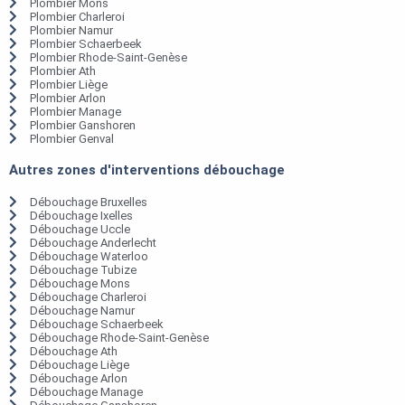
Plombier Mons
Plombier Charleroi
Plombier Namur
Plombier Schaerbeek
Plombier Rhode-Saint-Genèse
Plombier Ath
Plombier Liège
Plombier Arlon
Plombier Manage
Plombier Ganshoren
Plombier Genval
Autres zones d'interventions débouchage
Débouchage Bruxelles
Débouchage Ixelles
Débouchage Uccle
Débouchage Anderlecht
Débouchage Waterloo
Débouchage Tubize
Débouchage Mons
Débouchage Charleroi
Débouchage Namur
Débouchage Schaerbeek
Débouchage Rhode-Saint-Genèse
Débouchage Ath
Débouchage Liège
Débouchage Arlon
Débouchage Manage