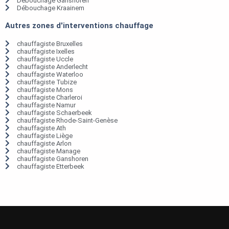
Débouchage Ganshoren
Débouchage Kraainem
Autres zones d'interventions chauffage
chauffagiste Bruxelles
chauffagiste Ixelles
chauffagiste Uccle
chauffagiste Anderlecht
chauffagiste Waterloo
chauffagiste Tubize
chauffagiste Mons
chauffagiste Charleroi
chauffagiste Namur
chauffagiste Schaerbeek
chauffagiste Rhode-Saint-Genèse
chauffagiste Ath
chauffagiste Liège
chauffagiste Arlon
chauffagiste Manage
chauffagiste Ganshoren
chauffagiste Etterbeek