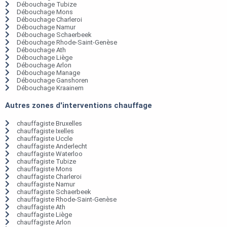
Débouchage Tubize
Débouchage Mons
Débouchage Charleroi
Débouchage Namur
Débouchage Schaerbeek
Débouchage Rhode-Saint-Genèse
Débouchage Ath
Débouchage Liège
Débouchage Arlon
Débouchage Manage
Débouchage Ganshoren
Débouchage Kraainem
Autres zones d'interventions chauffage
chauffagiste Bruxelles
chauffagiste Ixelles
chauffagiste Uccle
chauffagiste Anderlecht
chauffagiste Waterloo
chauffagiste Tubize
chauffagiste Mons
chauffagiste Charleroi
chauffagiste Namur
chauffagiste Schaerbeek
chauffagiste Rhode-Saint-Genèse
chauffagiste Ath
chauffagiste Liège
chauffagiste Arlon