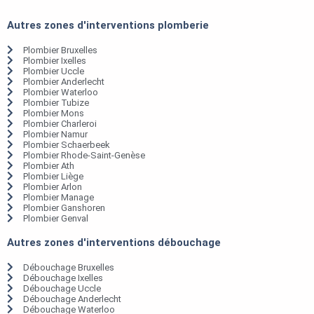
Autres zones d'interventions plomberie
Plombier Bruxelles
Plombier Ixelles
Plombier Uccle
Plombier Anderlecht
Plombier Waterloo
Plombier Tubize
Plombier Mons
Plombier Charleroi
Plombier Namur
Plombier Schaerbeek
Plombier Rhode-Saint-Genèse
Plombier Ath
Plombier Liège
Plombier Arlon
Plombier Manage
Plombier Ganshoren
Plombier Genval
Autres zones d'interventions débouchage
Débouchage Bruxelles
Débouchage Ixelles
Débouchage Uccle
Débouchage Anderlecht
Débouchage Waterloo