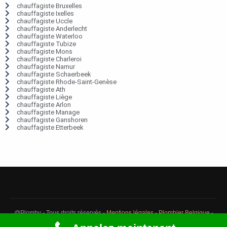
chauffagiste Bruxelles
chauffagiste Ixelles
chauffagiste Uccle
chauffagiste Anderlecht
chauffagiste Waterloo
chauffagiste Tubize
chauffagiste Mons
chauffagiste Charleroi
chauffagiste Namur
chauffagiste Schaerbeek
chauffagiste Rhode-Saint-Genèse
chauffagiste Ath
chauffagiste Liège
chauffagiste Arlon
chauffagiste Manage
chauffagiste Ganshoren
chauffagiste Etterbeek
@Plomby - Tous droits réservés -
Mentions légales
-
Plombier Belgique
-
Débouchage Belgique
-
Détection fuite eau Belgique