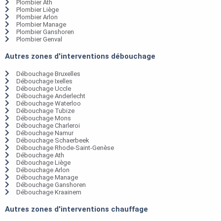
Plombier Ath
Plombier Liège
Plombier Arlon
Plombier Manage
Plombier Ganshoren
Plombier Genval
Autres zones d'interventions débouchage
Débouchage Bruxelles
Débouchage Ixelles
Débouchage Uccle
Débouchage Anderlecht
Débouchage Waterloo
Débouchage Tubize
Débouchage Mons
Débouchage Charleroi
Débouchage Namur
Débouchage Schaerbeek
Débouchage Rhode-Saint-Genèse
Débouchage Ath
Débouchage Liège
Débouchage Arlon
Débouchage Manage
Débouchage Ganshoren
Débouchage Kraainem
Autres zones d'interventions chauffage