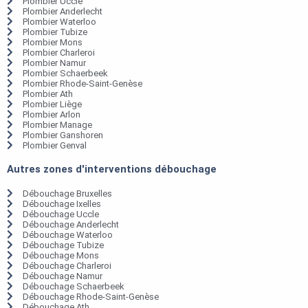
Plombier Uccle
Plombier Anderlecht
Plombier Waterloo
Plombier Tubize
Plombier Mons
Plombier Charleroi
Plombier Namur
Plombier Schaerbeek
Plombier Rhode-Saint-Genèse
Plombier Ath
Plombier Liège
Plombier Arlon
Plombier Manage
Plombier Ganshoren
Plombier Genval
Autres zones d'interventions débouchage
Débouchage Bruxelles
Débouchage Ixelles
Débouchage Uccle
Débouchage Anderlecht
Débouchage Waterloo
Débouchage Tubize
Débouchage Mons
Débouchage Charleroi
Débouchage Namur
Débouchage Schaerbeek
Débouchage Rhode-Saint-Genèse
Débouchage Ath