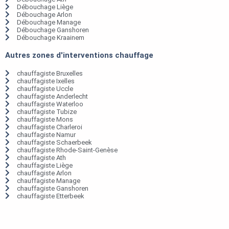
Débouchage Liège
Débouchage Arlon
Débouchage Manage
Débouchage Ganshoren
Débouchage Kraainem
Autres zones d'interventions chauffage
chauffagiste Bruxelles
chauffagiste Ixelles
chauffagiste Uccle
chauffagiste Anderlecht
chauffagiste Waterloo
chauffagiste Tubize
chauffagiste Mons
chauffagiste Charleroi
chauffagiste Namur
chauffagiste Schaerbeek
chauffagiste Rhode-Saint-Genèse
chauffagiste Ath
chauffagiste Liège
chauffagiste Arlon
chauffagiste Manage
chauffagiste Ganshoren
chauffagiste Etterbeek