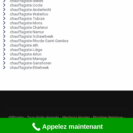
chauffagiste Ixelles
chauffagiste Uccle
chauffagiste Anderlecht
chauffagiste Waterloo
chauffagiste Tubize
chauffagiste Mons
chauffagiste Charleroi
chauffagiste Namur
chauffagiste Schaerbeek
chauffagiste Rhode-Saint-Genèse
chauffagiste Ath
chauffagiste Liège
chauffagiste Arlon
chauffagiste Manage
chauffagiste Ganshoren
chauffagiste Etterbeek
@Plomby - Tous droits réservés -
Mentions légales
-
Plombier Belgique
-
Débouchage Belgique
-
Détection fuite eau Belgique
Appelez maintenant