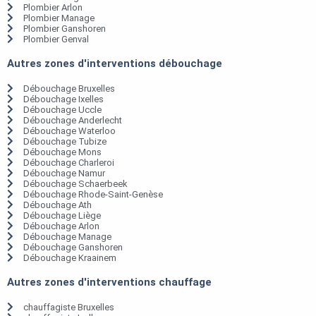
Plombier Arlon
Plombier Manage
Plombier Ganshoren
Plombier Genval
Autres zones d'interventions débouchage
Débouchage Bruxelles
Débouchage Ixelles
Débouchage Uccle
Débouchage Anderlecht
Débouchage Waterloo
Débouchage Tubize
Débouchage Mons
Débouchage Charleroi
Débouchage Namur
Débouchage Schaerbeek
Débouchage Rhode-Saint-Genèse
Débouchage Ath
Débouchage Liège
Débouchage Arlon
Débouchage Manage
Débouchage Ganshoren
Débouchage Kraainem
Autres zones d'interventions chauffage
chauffagiste Bruxelles