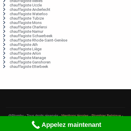
chauffagiste Ixelles
chauffagiste Uccle
chauffagiste Anderlecht
chauffagiste Waterloo
chauffagiste Tubize
chauffagiste Mons
chauffagiste Charleroi
chauffagiste Namur
chauffagiste Schaerbeek
chauffagiste Rhode-Saint-Genèse
chauffagiste Ath
chauffagiste Liège
chauffagiste Arlon
chauffagiste Manage
chauffagiste Ganshoren
chauffagiste Etterbeek
@Plomby - Tous droits réservés -
Mentions légales
-
Plombier Belgique
-
Débouchage Belgique
-
Détection fuite eau Belgique
Appelez maintenant