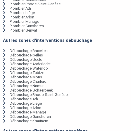
Plombier Rhode-Saint-Genèse
Plombier Ath
Plombier Liège
Plombier Arlon
Plombier Manage
Plombier Ganshoren
Plombier Genval
Autres zones d'interventions débouchage
Débouchage Bruxelles
Débouchage Ixelles
Débouchage Uccle
Débouchage Anderlecht
Débouchage Waterloo
Débouchage Tubize
Débouchage Mons
Débouchage Charleroi
Débouchage Namur
Débouchage Schaerbeek
Débouchage Rhode-Saint-Genèse
Débouchage Ath
Débouchage Liège
Débouchage Arlon
Débouchage Manage
Débouchage Ganshoren
Débouchage Kraainem
Autres zones d'interventions chauffage