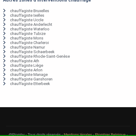
chauffagiste Bruxelles
chauffagiste Ixelles
chauffagiste Uccle
chauffagiste Anderlecht
chauffagiste Waterloo
chauffagiste Tubize
chauffagiste Mons
chauffagiste Charleroi
chauffagiste Namur
chauffagiste Schaerbeek
chauffagiste Rhode-Saint-Genèse
chauffagiste Ath
chauffagiste Liège
chauffagiste Arlon
chauffagiste Manage
chauffagiste Ganshoren
chauffagiste Etterbeek
@Plomby - Tous droits réservés -
Mentions légales
-
Plombier Belgique
-