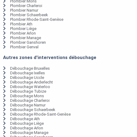
Plombier Mons
Plombier Charleroi
Plombier Namur
Plombier Schaerbeek
Plombier Rhode-Saint-Genèse
Plombier Ath
Plombier Liège
Plombier Arlon
Plombier Manage
Plombier Ganshoren
Plombier Genval
Autres zones d'interventions débouchage
Débouchage Bruxelles
Débouchage Ixelles
Débouchage Uccle
Débouchage Anderlecht
Débouchage Waterloo
Débouchage Tubize
Débouchage Mons
Débouchage Charleroi
Débouchage Namur
Débouchage Schaerbeek
Débouchage Rhode-Saint-Genèse
Débouchage Ath
Débouchage Liège
Débouchage Arlon
Débouchage Manage