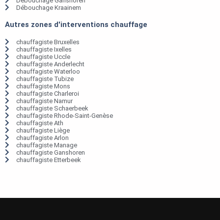
Débouchage Ganshoren
Débouchage Kraainem
Autres zones d'interventions chauffage
chauffagiste Bruxelles
chauffagiste Ixelles
chauffagiste Uccle
chauffagiste Anderlecht
chauffagiste Waterloo
chauffagiste Tubize
chauffagiste Mons
chauffagiste Charleroi
chauffagiste Namur
chauffagiste Schaerbeek
chauffagiste Rhode-Saint-Genèse
chauffagiste Ath
chauffagiste Liège
chauffagiste Arlon
chauffagiste Manage
chauffagiste Ganshoren
chauffagiste Etterbeek