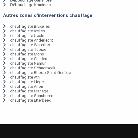
Débouchage Ganshoren
Débouchage Kraainem
Autres zones d'interventions chauffage
chauffagiste Bruxelles
chauffagiste Ixelles
chauffagiste Uccle
chauffagiste Anderlecht
chauffagiste Waterloo
chauffagiste Tubize
chauffagiste Mons
chauffagiste Charleroi
chauffagiste Namur
chauffagiste Schaerbeek
chauffagiste Rhode-Saint-Genèse
chauffagiste Ath
chauffagiste Liège
chauffagiste Arlon
chauffagiste Manage
chauffagiste Ganshoren
chauffagiste Etterbeek