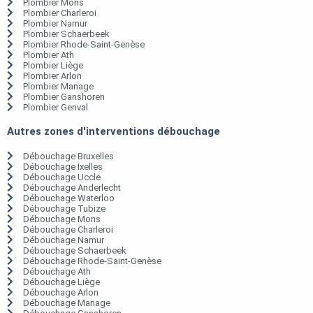
Plombier Mons
Plombier Charleroi
Plombier Namur
Plombier Schaerbeek
Plombier Rhode-Saint-Genèse
Plombier Ath
Plombier Liège
Plombier Arlon
Plombier Manage
Plombier Ganshoren
Plombier Genval
Autres zones d'interventions débouchage
Débouchage Bruxelles
Débouchage Ixelles
Débouchage Uccle
Débouchage Anderlecht
Débouchage Waterloo
Débouchage Tubize
Débouchage Mons
Débouchage Charleroi
Débouchage Namur
Débouchage Schaerbeek
Débouchage Rhode-Saint-Genèse
Débouchage Ath
Débouchage Liège
Débouchage Arlon
Débouchage Manage