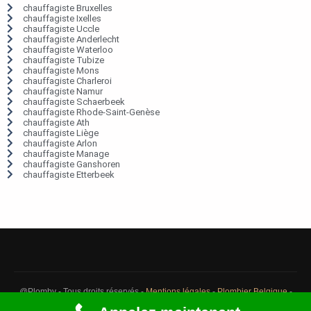
chauffagiste Bruxelles
chauffagiste Ixelles
chauffagiste Uccle
chauffagiste Anderlecht
chauffagiste Waterloo
chauffagiste Tubize
chauffagiste Mons
chauffagiste Charleroi
chauffagiste Namur
chauffagiste Schaerbeek
chauffagiste Rhode-Saint-Genèse
chauffagiste Ath
chauffagiste Liège
chauffagiste Arlon
chauffagiste Manage
chauffagiste Ganshoren
chauffagiste Etterbeek
@Plomby - Tous droits réservés -
Mentions légales
-
Plombier Belgique
-
Débouchage Belgique
-
Détection fuite eau Belgique