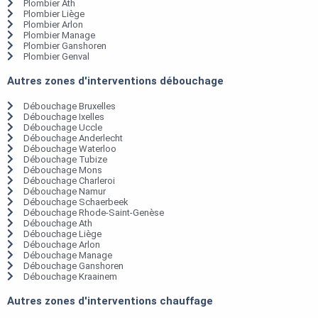
Plombier Ath
Plombier Liège
Plombier Arlon
Plombier Manage
Plombier Ganshoren
Plombier Genval
Autres zones d'interventions débouchage
Débouchage Bruxelles
Débouchage Ixelles
Débouchage Uccle
Débouchage Anderlecht
Débouchage Waterloo
Débouchage Tubize
Débouchage Mons
Débouchage Charleroi
Débouchage Namur
Débouchage Schaerbeek
Débouchage Rhode-Saint-Genèse
Débouchage Ath
Débouchage Liège
Débouchage Arlon
Débouchage Manage
Débouchage Ganshoren
Débouchage Kraainem
Autres zones d'interventions chauffage