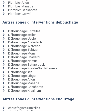
Plombier Arlon
Plombier Manage
Plombier Ganshoren
Plombier Genval
Autres zones d'interventions débouchage
Débouchage Bruxelles
Débouchage Ixelles
Débouchage Uccle
Débouchage Anderlecht
Débouchage Waterloo
Débouchage Tubize
Débouchage Mons
Débouchage Charleroi
Débouchage Namur
Débouchage Schaerbeek
Débouchage Rhode-Saint-Genèse
Débouchage Ath
Débouchage Liège
Débouchage Arlon
Débouchage Manage
Débouchage Ganshoren
Débouchage Kraainem
Autres zones d'interventions chauffage
chauffagiste Bruxelles