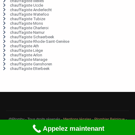
chauffagiste Ixelles
chauffagiste Uccle
chauffagiste Anderlecht
chauffagiste Waterloo
chauffagiste Tubize
chauffagiste Mons
chauffagiste Charleroi
chauffagiste Namur
chauffagiste Schaerbeek
chauffagiste Rhode-Saint-Genèse
chauffagiste Ath
chauffagiste Liège
chauffagiste Arlon
chauffagiste Manage
chauffagiste Ganshoren
chauffagiste Etterbeek
@Plomby - Tous droits réservés -
Mentions légales
-
Plombier Belgique
-
Débouchage Belgique
-
Détection fuite eau Belgique
Appelez maintenant