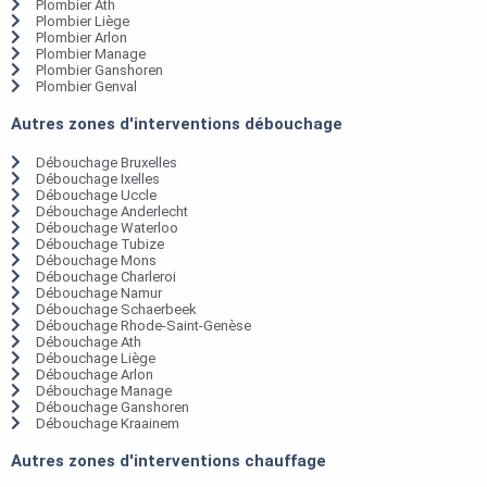
Plombier Ath
Plombier Liège
Plombier Arlon
Plombier Manage
Plombier Ganshoren
Plombier Genval
Autres zones d'interventions débouchage
Débouchage Bruxelles
Débouchage Ixelles
Débouchage Uccle
Débouchage Anderlecht
Débouchage Waterloo
Débouchage Tubize
Débouchage Mons
Débouchage Charleroi
Débouchage Namur
Débouchage Schaerbeek
Débouchage Rhode-Saint-Genèse
Débouchage Ath
Débouchage Liège
Débouchage Arlon
Débouchage Manage
Débouchage Ganshoren
Débouchage Kraainem
Autres zones d'interventions chauffage