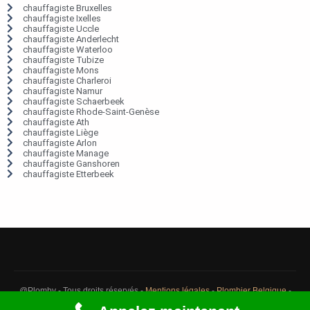
chauffagiste Bruxelles
chauffagiste Ixelles
chauffagiste Uccle
chauffagiste Anderlecht
chauffagiste Waterloo
chauffagiste Tubize
chauffagiste Mons
chauffagiste Charleroi
chauffagiste Namur
chauffagiste Schaerbeek
chauffagiste Rhode-Saint-Genèse
chauffagiste Ath
chauffagiste Liège
chauffagiste Arlon
chauffagiste Manage
chauffagiste Ganshoren
chauffagiste Etterbeek
@Plomby - Tous droits réservés -
Mentions légales
-
Plombier Belgique
-
Débouchage Belgique
-
Détection fuite eau Belgique