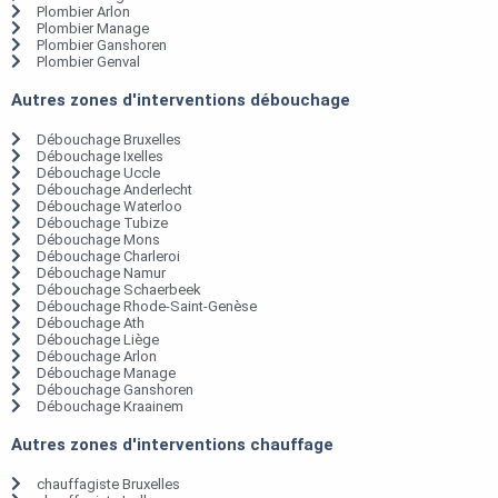
Plombier Arlon
Plombier Manage
Plombier Ganshoren
Plombier Genval
Autres zones d'interventions débouchage
Débouchage Bruxelles
Débouchage Ixelles
Débouchage Uccle
Débouchage Anderlecht
Débouchage Waterloo
Débouchage Tubize
Débouchage Mons
Débouchage Charleroi
Débouchage Namur
Débouchage Schaerbeek
Débouchage Rhode-Saint-Genèse
Débouchage Ath
Débouchage Liège
Débouchage Arlon
Débouchage Manage
Débouchage Ganshoren
Débouchage Kraainem
Autres zones d'interventions chauffage
chauffagiste Bruxelles