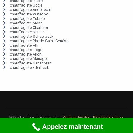
chauffagiste Ixelles
chauffagiste Uccle
chauffagiste Anderlecht
chauffagiste Waterloo
chauffagiste Tubize
chauffagiste Mons
chauffagiste Charleroi
chauffagiste Namur
chauffagiste Schaerbeek
chauffagiste Rhode-Saint-Genèse
chauffagiste Ath
chauffagiste Liège
chauffagiste Arlon
chauffagiste Manage
chauffagiste Ganshoren
chauffagiste Etterbeek
@Plomby - Tous droits réservés -
Mentions légales
-
Plombier Belgique
-
Débouchage Belgique
-
Détection fuite eau Belgique
Appelez maintenant