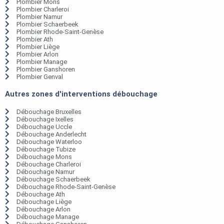
Plombier Mons
Plombier Charleroi
Plombier Namur
Plombier Schaerbeek
Plombier Rhode-Saint-Genèse
Plombier Ath
Plombier Liège
Plombier Arlon
Plombier Manage
Plombier Ganshoren
Plombier Genval
Autres zones d'interventions débouchage
Débouchage Bruxelles
Débouchage Ixelles
Débouchage Uccle
Débouchage Anderlecht
Débouchage Waterloo
Débouchage Tubize
Débouchage Mons
Débouchage Charleroi
Débouchage Namur
Débouchage Schaerbeek
Débouchage Rhode-Saint-Genèse
Débouchage Ath
Débouchage Liège
Débouchage Arlon
Débouchage Manage