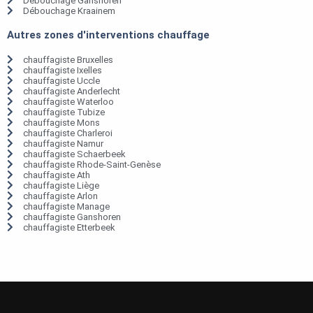
Débouchage Ganshoren
Débouchage Kraainem
Autres zones d'interventions chauffage
chauffagiste Bruxelles
chauffagiste Ixelles
chauffagiste Uccle
chauffagiste Anderlecht
chauffagiste Waterloo
chauffagiste Tubize
chauffagiste Mons
chauffagiste Charleroi
chauffagiste Namur
chauffagiste Schaerbeek
chauffagiste Rhode-Saint-Genèse
chauffagiste Ath
chauffagiste Liège
chauffagiste Arlon
chauffagiste Manage
chauffagiste Ganshoren
chauffagiste Etterbeek