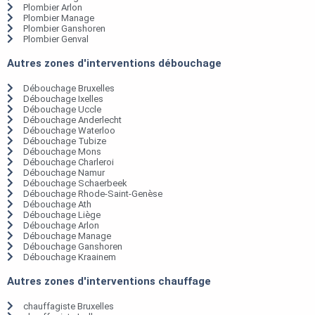
Plombier Arlon
Plombier Manage
Plombier Ganshoren
Plombier Genval
Autres zones d'interventions débouchage
Débouchage Bruxelles
Débouchage Ixelles
Débouchage Uccle
Débouchage Anderlecht
Débouchage Waterloo
Débouchage Tubize
Débouchage Mons
Débouchage Charleroi
Débouchage Namur
Débouchage Schaerbeek
Débouchage Rhode-Saint-Genèse
Débouchage Ath
Débouchage Liège
Débouchage Arlon
Débouchage Manage
Débouchage Ganshoren
Débouchage Kraainem
Autres zones d'interventions chauffage
chauffagiste Bruxelles