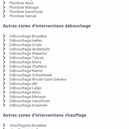
Plombier Arlon
Plombier Manage
Plombier Ganshoren
Plombier Genval
Autres zones d'interventions débouchage
Débouchage Bruxelles
Débouchage Ixelles
Débouchage Uccle
Débouchage Anderlecht
Débouchage Waterloo
Débouchage Tubize
Débouchage Mons
Débouchage Charleroi
Débouchage Namur
Débouchage Schaerbeek
Débouchage Rhode-Saint-Genèse
Débouchage Ath
Débouchage Liège
Débouchage Arlon
Débouchage Manage
Débouchage Ganshoren
Débouchage Kraainem
Autres zones d'interventions chauffage
chauffagiste Bruxelles