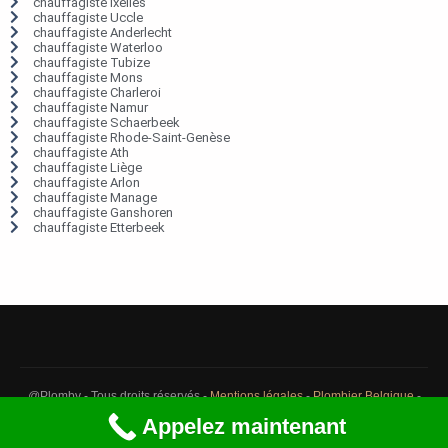
chauffagiste Ixelles
chauffagiste Uccle
chauffagiste Anderlecht
chauffagiste Waterloo
chauffagiste Tubize
chauffagiste Mons
chauffagiste Charleroi
chauffagiste Namur
chauffagiste Schaerbeek
chauffagiste Rhode-Saint-Genèse
chauffagiste Ath
chauffagiste Liège
chauffagiste Arlon
chauffagiste Manage
chauffagiste Ganshoren
chauffagiste Etterbeek
@Plomby - Tous droits réservés -
Mentions légales
-
Plombier Belgique
-
Débouchage Belgique
-
Détection fuite eau Belgique
Appelez maintenant