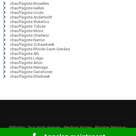
chauffagiste Bruxelles
chauffagiste Ixelles
chauffagiste Uccle
chauffagiste Anderlecht
chauffagiste Waterloo
chauffagiste Tubize
chauffagiste Mons
chauffagiste Charleroi
chauffagiste Namur
chauffagiste Schaerbeek
chauffagiste Rhode-Saint-Genèse
chauffagiste Ath
chauffagiste Liège
chauffagiste Arlon
chauffagiste Manage
chauffagiste Ganshoren
chauffagiste Etterbeek
@Plomby - Tous droits réservés -
Mentions légales
-
Plombier Belgique
-
Débouchage Belgique
-
Détection fuite eau Belgique