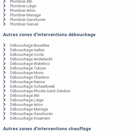
Plombier Ath
Plombier Liège
Plombier Arlon
Plombier Manage
Plombier Ganshoren
Plombier Genval
Autres zones d'interventions débouchage
Débouchage Bruxelles
Débouchage Ixelles
Débouchage Uccle
Débouchage Anderlecht
Débouchage Waterloo
Débouchage Tubize
Débouchage Mons
Débouchage Charleroi
Débouchage Namur
Débouchage Schaerbeek
Débouchage Rhode-Saint-Genèse
Débouchage Ath
Débouchage Liège
Débouchage Arlon
Débouchage Manage
Débouchage Ganshoren
Débouchage Kraainem
Autres zones d'interventions chauffage